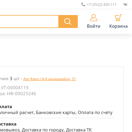
+7 (3522) 450-111
|
Войти
Корзина
ичии
3
шт
-
Арт-Креп / 4-й микрорайон, 31
 УТ-00004119
ра: НФ-00025246
плата
личный расчет, Банковские карты, Оплата по счёту
оставка
мовывоз, Доставка по городу, Доставка ТК