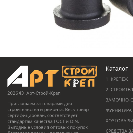
Каталог
1. КРЕПЕЖ
2. СТРОИТ
2026
Арт-Строй-Креп
ЗАМОЧНО-С
Приглашаем за товарами для
строительства и ремонта. Весь товар
ФУРНИТУРА
сертифицирован, соответствует
ХОЗТОВАРЫ
стандартам качества ГОСТ и DIN.
Выгодные условия оптовых покупок
СРЕДСТВА 
благодаря прямым поставкам от