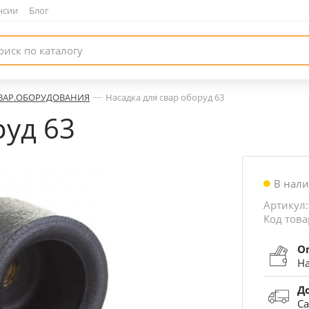
нсии
|
Блог
—
СВАР.ОБОРУДОВАНИЯ
Насадка для свар оборуд 63
руд 63
В нал
Артикул:
Код това
О
На
Д
Са