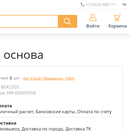
+7 (3522) 450-111
|
Войти
Корзина
я основа
ичии
6
шт
-
Арт-Строй / Макаренко, 16Б/4
 8042305
ра: НФ-00009958
плата
личный расчет, Банковские карты, Оплата по счёту
оставка
мовывоз, Доставка по городу, Доставка ТК