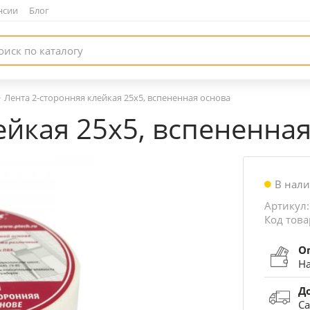
нсии
|
Блог
—
Лента 2-сторонняя клейкая 25х5, вспененная основа
ейкая 25х5, вспененна
В нал
Артикул:
Код това
О
На
Д
Са