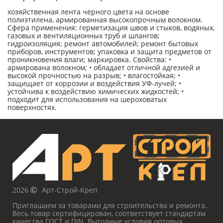
хозяйственная лента черного цвета на основе
полиэтилена, армированная высокопрочным волокном.
Сфера применения: герметизация швов и стыков, водяных,
газовых и вентиляционных труб и шлангов;
гидроизоляция; ремонт автомобилей; ремонт бытовых
приборов, инструментов; упаковка и защита предметов от
проникновения влаги; маркировка. Свойства: •
армирована волокном; • обладает отличной адгезией и
высокой прочностью на разрыв; • влагостойкая; •
защищает от коррозии и воздействия УФ-лучей; •
устойчива к воздействию химических жидкостей; •
подходит для использования на шероховатых
поверхностях.
2026
Арт-Строй-Креп
Приглашаем за товарами для строительства и ремонта.
Весь товар сертифицирован, соответствует стандартам
качества ГОСТ и DIN. Выгодные условия оптовых