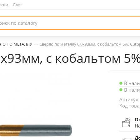
нсии
|
Блог
—
ЛО ПО МЕТАЛЛУ
Сверло по металлу 6,0х93мм, с кобальтом 5%, Cutop
х93мм, с кобальтом 5%,
В нал
В нал
Артикул:
Код това
О
На
Д