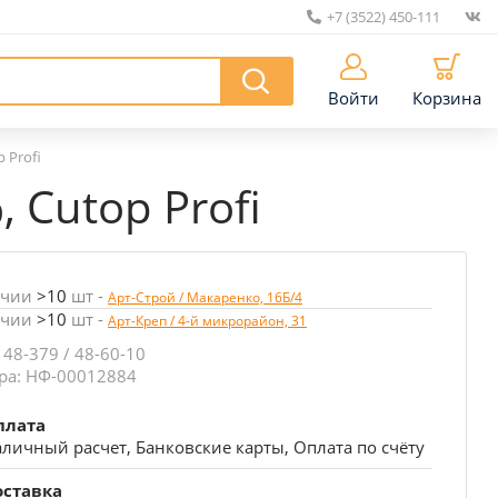
+7 (3522) 450-111
|
Войти
Корзина
 Profi
 Cutop Profi
ичии
>10
шт
-
Арт-Строй / Макаренко, 16Б/4
ичии
>10
шт
-
Арт-Креп / 4-й микрорайон, 31
 48-379 / 48-60-10
ра: НФ-00012884
плата
личный расчет, Банковские карты, Оплата по счёту
оставка