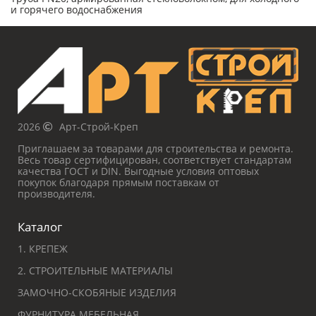
и горячего водоснабжения
2026
Арт-Строй-Креп
Приглашаем за товарами для строительства и ремонта.
Весь товар сертифицирован, соответствует стандартам
качества ГОСТ и DIN. Выгодные условия оптовых
покупок благодаря прямым поставкам от
производителя.
Каталог
1. КРЕПЕЖ
2. СТРОИТЕЛЬНЫЕ МАТЕРИАЛЫ
ЗАМОЧНО-СКОБЯНЫЕ ИЗДЕЛИЯ
ФУРНИТУРА МЕБЕЛЬНАЯ