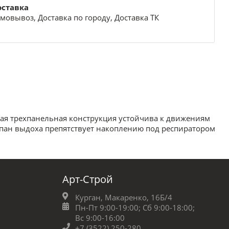
оставка
мовывоз, Доставка по городу, Доставка ТК
ая трехпанельная конструкция устойчива к движениям
лапан выдоха препятствует накоплению под респиратором
Арт-Строй
Курган, Макаренко, 16Б/4
Пн-Пт 9:00-19:00;
Сб 9:00-18:00;
Вс 9:00-16:00
+7 (3522) 250-280