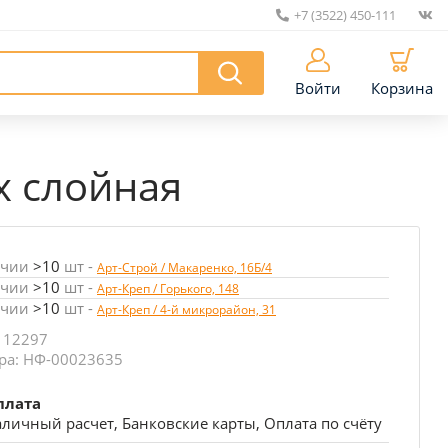
+7 (3522) 450-111
|
Войти
Корзина
х слойная
ичии
>10
шт
-
Арт-Строй / Макаренко, 16Б/4
ичии
>10
шт
-
Арт-Креп / Горького, 148
ичии
>10
шт
-
Арт-Креп / 4-й микрорайон, 31
 12297
ра: НФ-00023635
плата
личный расчет, Банковские карты, Оплата по счёту