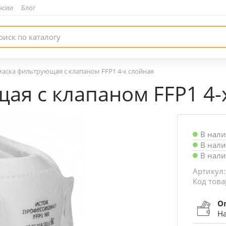
нсии
|
Блог
аска фильтрующая с клапаном FFP1 4-х слойная
ая с клапаном FFP1 4-
В нал
В нал
В нал
Артикул:
Код това
О
На