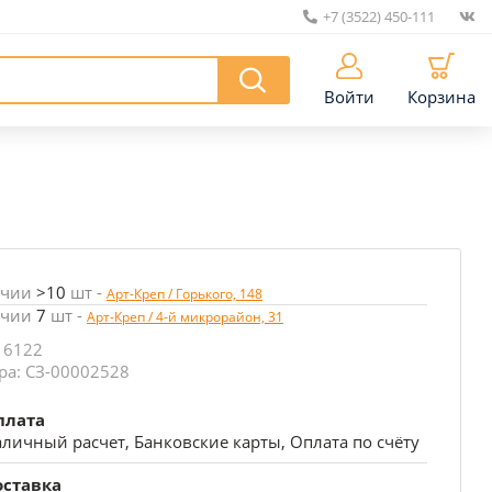
+7 (3522) 450-111
|
Войти
Корзина
ичии
>10
шт
-
Арт-Креп / Горького, 148
ичии
7
шт
-
Арт-Креп / 4-й микрорайон, 31
 6122
ра: СЗ-00002528
плата
личный расчет, Банковские карты, Оплата по счёту
оставка