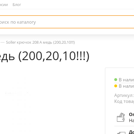
нсии
|
Блог
—
Soller крючок 208 А медь (200,20,10!!!)
ь (200,20,10!!!)
В нал
В нал
Артикул:
Код това
О
На
Д