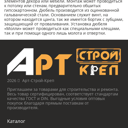
элементов декора или мебели. Монтаж может проводиться
к потолку или стенам, предварительно обшитых
гипсокартонном. Дюбель производится из оцинкованной
гальванической стали. Основанием служит винт, на
котором находится цанга, так же имеется бортик с зубцами,
защищающий от проваливания. Установка дюбеля
«Молли» может проводиться как специальными клещами,
так и при помощи одного лишь молота и отвертки.
2026
Арт-Строй-Креп
Приглашаем за товарами для строительства и ремонта.
Весь товар сертифицирован, соответствует стандартам
качества ГОСТ и DIN. Выгодные условия оптовых
покупок благодаря прямым поставкам от
производителя.
Каталог