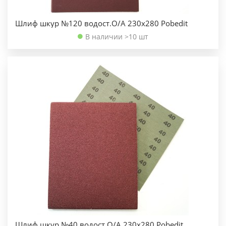
Шлиф шкур №120 водост.О/А 230х280 Pobedit
В наличии >10 шт
Шлиф шкур №40 водост.О/А 230х280 Pobedit