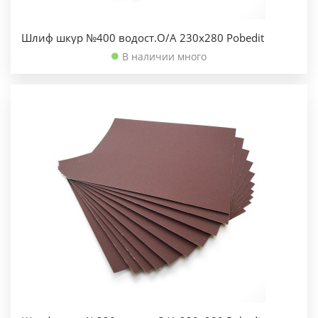
Шлиф шкур №400 водост.О/А 230х280 Pobedit
В наличии много