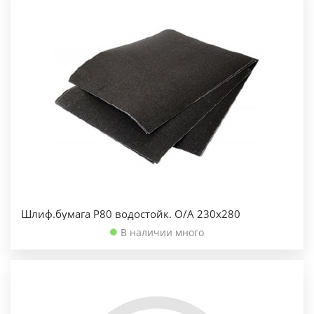
Шлиф.бумага Р80 водостойк. О/А 230х280
В наличии много