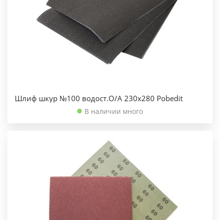
Шлиф шкур №100 водост.О/А 230х280 Pobedit
В наличии много