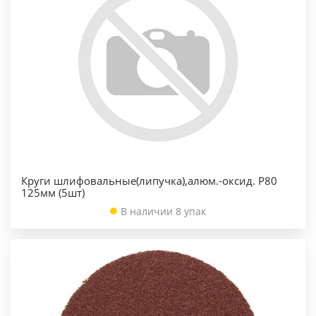
Круги шлифовальные(липучка),алюм.-оксид. Р80
125мм (5шт)
В наличии 8 упак