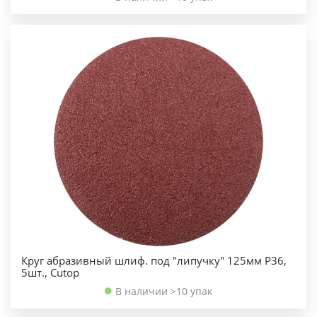
Круг абразивный шлиф. под "липучку" 125мм Р36,
5шт., Cutop
В наличии >10 упак