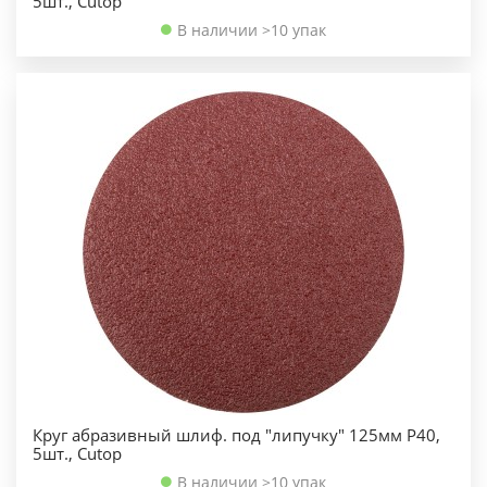
5шт., Cutop
В наличии >10 упак
Круг абразивный шлиф. под "липучку" 125мм Р40,
5шт., Cutop
В наличии >10 упак