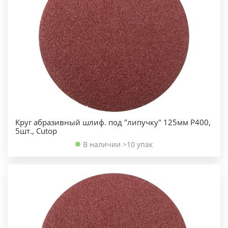
Круг абразивный шлиф. под "липучку" 125мм Р400,
5шт., Cutop
В наличии >10 упак