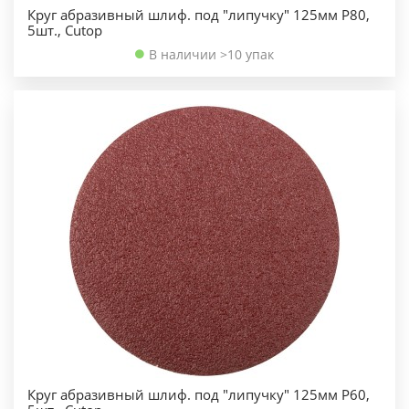
Круг абразивный шлиф. под "липучку" 125мм Р80,
5шт., Cutop
В наличии >10 упак
Круг абразивный шлиф. под "липучку" 125мм Р60,