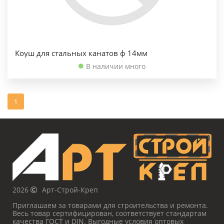
Коуш для стальных канатов ф 14мм
В наличии много
1
2026
Арт-Строй-Креп
Приглашаем за товарами для строительства и ремонта.
Весь товар сертифицирован, соответствует стандартам
качества ГОСТ и DIN. Выгодные условия оптовых