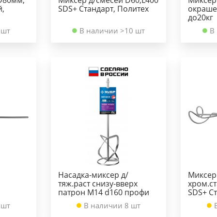
й,
SDS+ Стандарт, Политех
окраше
до20кг
 шт
В наличии >10 шт
В
й
Насадка-миксер д/
Миксер
тяж.раст снизу-вверх
хром.ст
патрон М14 d160 профи
SDS+ С
 шт
В наличии 8 шт