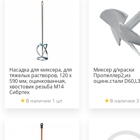
Насадка для миксера, для
Миксер д/краски
тяжелых растворов, 120 х
Пропеллер2,из
590 мм, оцинкованная,
оцинк.стали D60,L
хвостовик резьба М14
Сибртех
В наличии 1 шт
В наличии 3