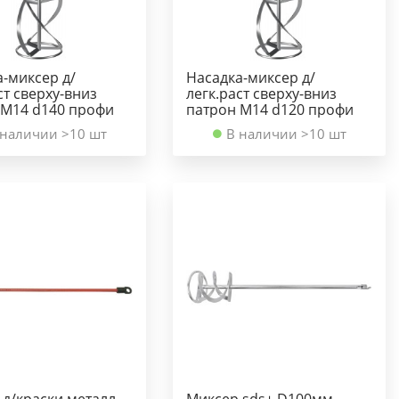
а-миксер д/
Насадка-миксер д/
ст сверху-вниз
легк.раст сверху-вниз
 М14 d140 профи
патрон М14 d120 профи
 наличии >10 шт
В наличии >10 шт
 д/краски металл
Миксер sds+ D100мм