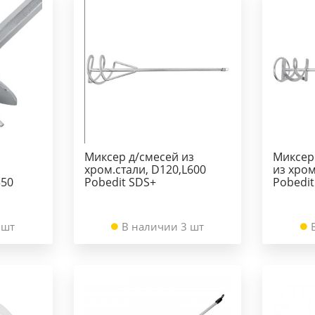
Миксер д/смесей из
Миксер
хром.стали, D120,L600
из хром
350
Pobedit SDS+
Pobedit
 шт
В наличии 3 шт