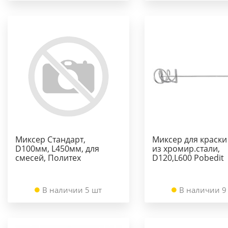
Миксер Стандарт,
Миксер для краски
D100мм, L450мм, для
из хромир.стали,
смесей, Политех
D120,L600 Pobedit
В наличии 5 шт
В наличии 9