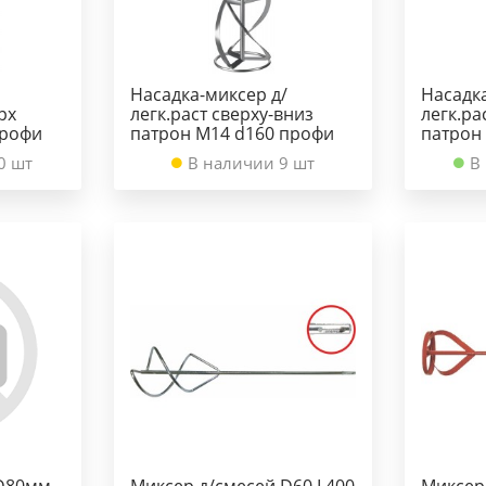
Насадка-миксер д/
Насадк
рх
легк.раст сверху-вниз
легк.ра
профи
патрон М14 d160 профи
патрон
0 шт
В наличии 9 шт
В
D80мм,
Миксер д/смесей D60,L400
Миксер