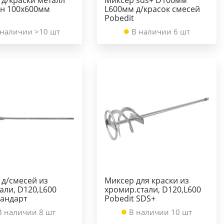
н 100х600мм
L600мм д/красок смесей
Pobedit
 наличии >10 шт
В наличии 6 шт
 д/смесей из
Миксер для краски из
али, D120,L600
хромир.стали, D120,L600
тандарт
Pobedit SDS+
В наличии 8 шт
В наличии 10 шт