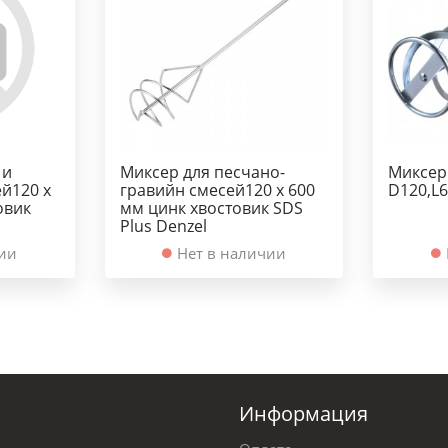
 и
Миксер для песчано-
Миксер
й120 х
гравийн смесей120 х 600
D120,L
овик
мм цинк хвостовик SDS
Plus Denzel
чии
Нет в наличии
Информация