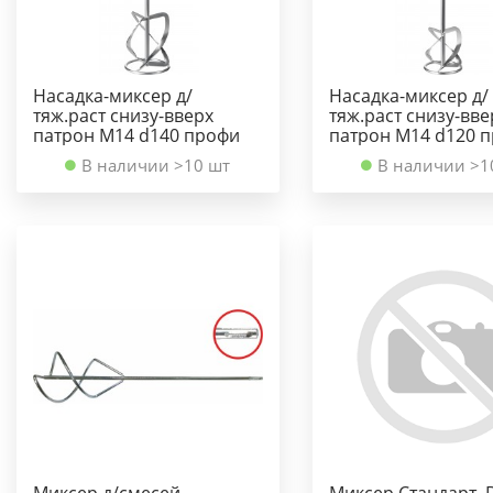
Насадка-миксер д/
Насадка-миксер д/
тяж.раст снизу-вверх
тяж.раст снизу-вве
патрон М14 d140 профи
патрон М14 d120 
В наличии >10 шт
В наличии >1
Миксер д/смесей
Миксер Стандарт, 