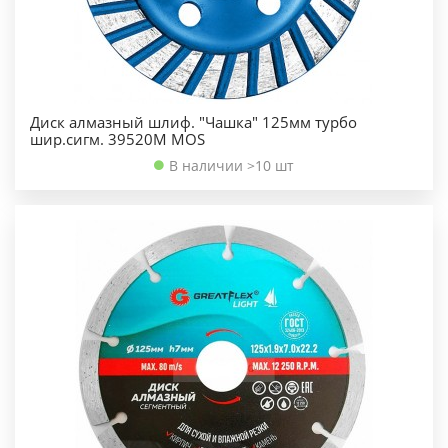
Диск алмазный шлиф. "Чашка" 125мм турбо
шир.сигм. 39520М MOS
В наличии >10 шт