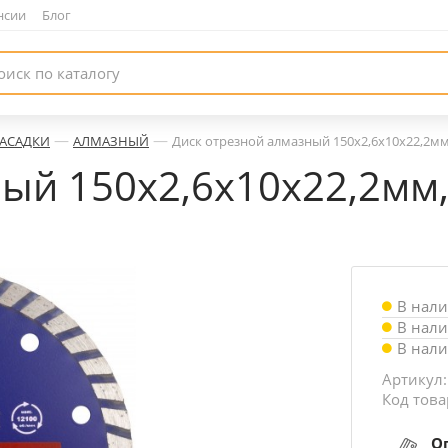
нсии
|
Блог
—
—
НАСАДКИ
АЛМАЗНЫЙ
Диск отрезной алмазный 150х2,6х10х22,2мм,
ый 150х2,6х10х22,2мм, 
В нал
В нал
В нал
Артикул:
Код това
О