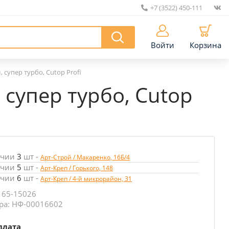
+7 (3522) 450-111
|
Войти
Корзина
 супер турбо, Cutop Profi
супер турбо, Cutop
ичии
3
шт
-
Арт-Строй / Макаренко, 16Б/4
ичии
5
шт
-
Арт-Креп / Горького, 148
ичии
6
шт
-
Арт-Креп / 4-й микрорайон, 31
 65-15026
ра: НФ-00016602
плата