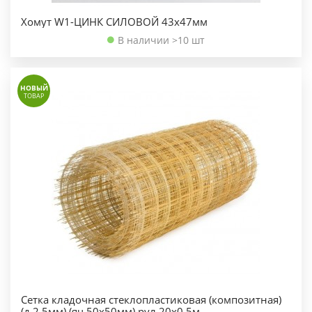
Хомут W1-ЦИНК СИЛОВОЙ 43х47мм
В наличии >10 шт
НОВЫЙ
ТОВАР
Сетка кладочная стеклопластиковая (композитная)
(д.2,5мм) (яч 50х50мм) рул.20х0,5м