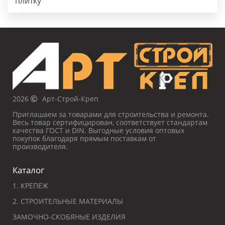
плитку
2026
Арт-Строй-Креп
Приглашаем за товарами для строительства и ремонта.
Весь товар сертифицирован, соответствует стандартам
качества ГОСТ и DIN. Выгодные условия оптовых
покупок благодаря прямым поставкам от
производителя.
Каталог
1. КРЕПЕЖ
2. СТРОИТЕЛЬНЫЕ МАТЕРИАЛЫ
ЗАМОЧНО-СКОБЯНЫЕ ИЗДЕЛИЯ