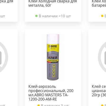
рка для
Клей Холодная сварка для
Клей Х
металла, 60г
батарей 
 шт
В наличии >10 шт
Клей-аэрозоль
Клей се
профессиональный, 200
цианоа
мл.ABRO MASTERS TA-
20гр (36
1200-200-AM-RE
 шт
В наличии 3 шт