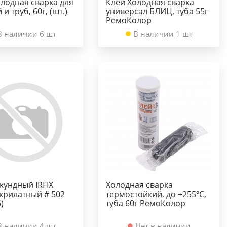
олодная сварка для
Клей Холодная сварка
и труб, 60г, (шт.)
универсал БЛИЦ, туба 55г
РемоКолор
В наличии 6 шт
В наличии 1 шт
кундный IRFIX
Холодная сварка
крилатный # 502
термостойкий, до +255ºС,
)
туба 60г РемоКолор
В наличии 4 шт
Нет в наличии