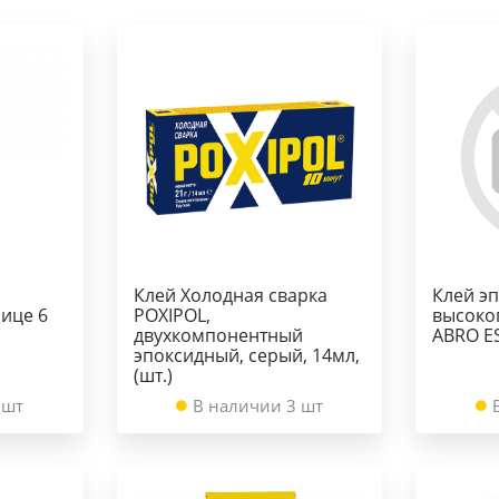
Клей Холодная сварка
Клей э
ице 6
POXIPOL,
высоко
двухкомпонентный
ABRO E
эпоксидный, серый, 14мл,
(шт.)
 шт
В наличии 3 шт