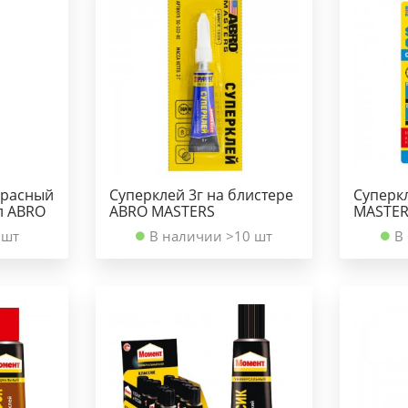
красный
Суперклей 3г на блистере
Суперкл
л ABRO
ABRO MASTERS
MASTE
 шт
В наличии >10 шт
В