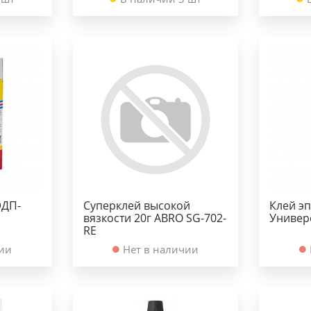
ЭДП-
Суперклей высокой
Клей э
вязкости 20г ABRO SG-702-
Универ
RE
чии
Нет в наличии