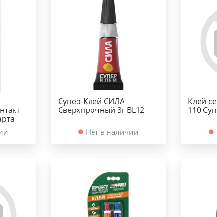
Супер-Клей СИЛА
Клей с
нтакт
Сверхпрочный 3г BL12
110 Суп
арта
чии
Нет в наличии