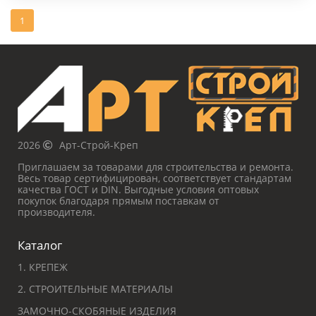
1
2026
Арт-Строй-Креп
Приглашаем за товарами для строительства и ремонта.
Весь товар сертифицирован, соответствует стандартам
качества ГОСТ и DIN. Выгодные условия оптовых
покупок благодаря прямым поставкам от
производителя.
Каталог
1. КРЕПЕЖ
2. СТРОИТЕЛЬНЫЕ МАТЕРИАЛЫ
ЗАМОЧНО-СКОБЯНЫЕ ИЗДЕЛИЯ