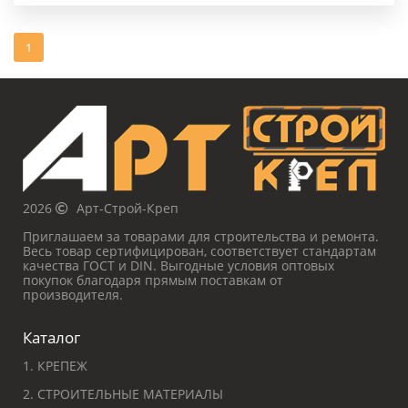
1
2026
Арт-Строй-Креп
Приглашаем за товарами для строительства и ремонта.
Весь товар сертифицирован, соответствует стандартам
качества ГОСТ и DIN. Выгодные условия оптовых
покупок благодаря прямым поставкам от
производителя.
Каталог
1. КРЕПЕЖ
2. СТРОИТЕЛЬНЫЕ МАТЕРИАЛЫ