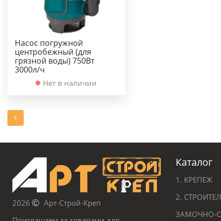
Насос погружной
центробежный (для
грязной воды) 750Вт
3000л/ч
Нет в наличии
1
Каталог
1. КРЕПЕЖ
2. СТРОИТ
2026
Арт-Строй-Креп
ЗАМОЧНО-С
Приглашаем за товарами для