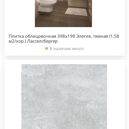
Плитка облицовочная 398х198 Элегия, темная (1,58
м2/кор.) Ласселсбергер
В наличии много