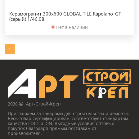
Керамогранит 300х600 GLOBAL TILE Rapolano_GT
(серый) 1/46,08
Нет в наличии
1
2026
Арт-Строй-Креп
Приглашаем за товарами для строительства и ремонта.
Весь товар сертифицирован, соответствует стандартам
качества ГОСТ и DIN. Выгодные условия оптовых
покупок благодаря прямым поставкам от
производителя.