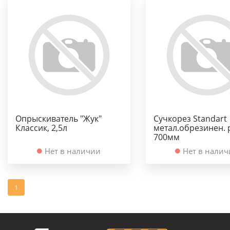
Опрыскиватель "Жук"
Сучкорез Standart
Классик, 2,5л
метал.обрезинен. 
700мм
Нет в наличии
Нет в нали
1