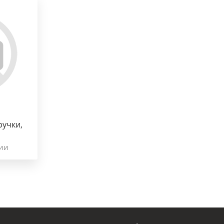
ручки,
чии