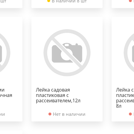
 шт
В наличии 8 шт
ми
Лейка садовая
Лейка 
ачная
пластиковая с
пластик
рассеивателем,12л
рассеи
8л
чии
Нет в наличии