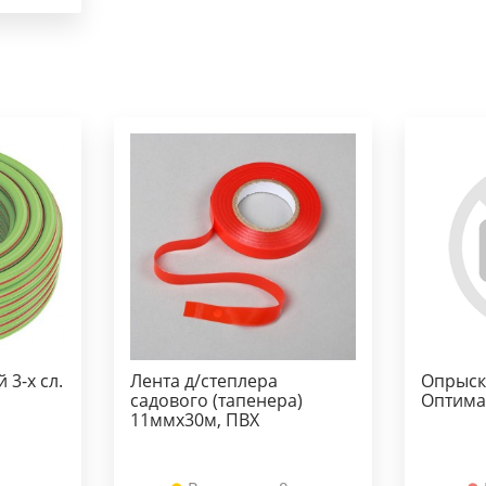
3-х сл.
Лента д/степлера
Опрыск
садового (тапенера)
Оптима
11ммх30м, ПВХ