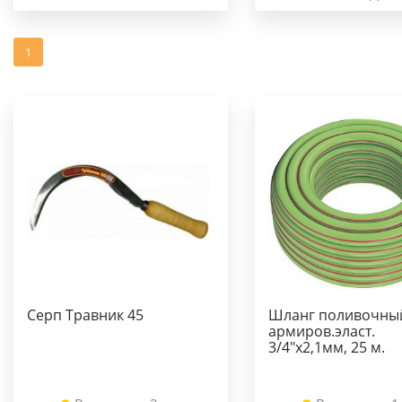
1
Серп Травник 45
Шланг поливочный 
армиров.эласт.
3/4"х2,1мм, 25 м.