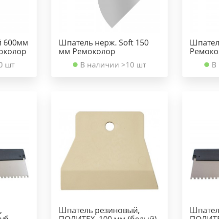
й 600мм
Шпатель нерж. Soft 150
Шпатель
околор
мм Ремоколор
Ремоко
0 шт
В наличии >10 шт
В
,
Шпатель резиновый,
Шпатель
уб.
ПОЛИТЕХ, 100 мм (белый)
ПОЛИТЕ