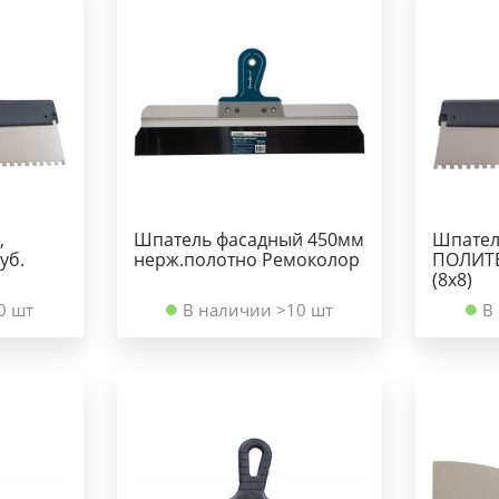
,
Шпатель фасадный 450мм
Шпатель
уб.
нерж.полотно Ремоколор
ПОЛИТЕ
(8х8)
0 шт
В наличии >10 шт
В