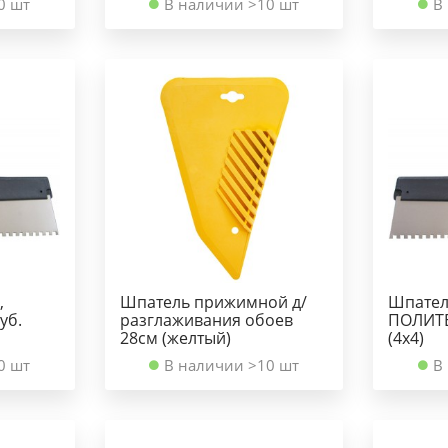
0 шт
В наличии >10 шт
В
,
Шпатель прижимной д/
Шпатель
уб.
разглаживания обоев
ПОЛИТЕ
28см (желтый)
(4х4)
0 шт
В наличии >10 шт
В