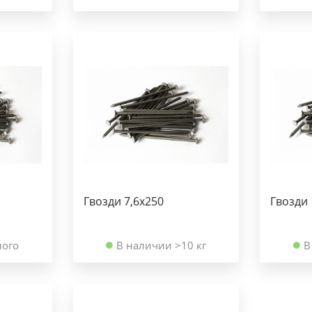
Гвозди 7,6х250
Гвозди 
ного
В наличии >10 кг
В