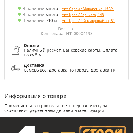
В наличии
много
-
Арт-Строй / Макаренко, 16Б/4
В наличии
много
-
Арт-Креп / Горького, 148
В наличии
>10
кг
-
Арт-Креп / 4-й микрорайон, 31
Вес: 1 кг
Код товара: НФ-00004193
Оплата
Наличный расчет, Банковские карты, Оплата
по счёту
Доставка
Самовывоз, Доставка по городу, Доставка ТК
Информация о товаре
Применяется в строительстве, предназначен для
скрепления деревянных деталей и конструкций