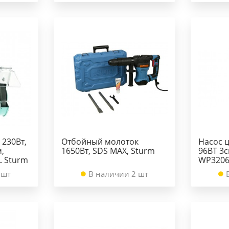
 230Вт,
Отбойный молоток
Насос 
,
1650Вт, SDS MAX, Sturm
96ВТ 3
L Sturm
WP320
 шт
В наличии 2 шт