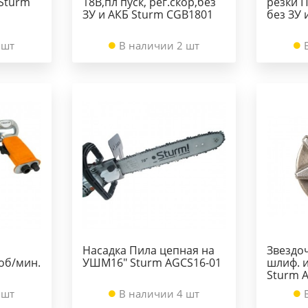
 Sturm
18В,пл пуск, рег.скор,без
резки П
ЗУ и АКБ Sturm CGB1801
без ЗУ 
 шт
В наличии 2 шт
Насадка Пила цепная на
Звездоч
0об/мин.
УШМ16" Sturm AGCS16-01
шлиф. 
Sturm 
 шт
В наличии 4 шт