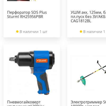
Перфоратор SDS Plus
УШМ акк. 125мм, б
Sturm! RH25956PBR
пл.пуск без ЗУ/АКБ
CAG1812BL
В наличии 1 шт
В наличии 1
Пневмогайковерт
Электротриммер S