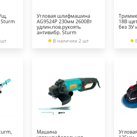
/щ,
Угловая шлифмашина
Тримме
 Sturm
AG9524P 230мм 2600Вт
18В ще
удлин.пов.рукоять
без ЗУ 
антивибр. Sturm
 шт
В наличии 2 шт
turm,
Машина
Углова