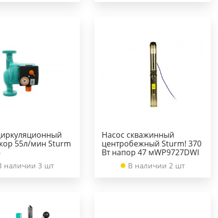
циркуляционный
Насос скважинный
скор 55л/мин Sturm
центробежный Sturm! 370
6
Вт напор 47 мWP9727DWI
В наличии 3 шт
В наличии 2 шт