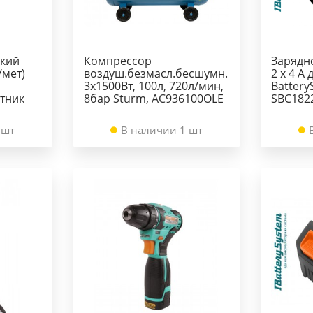
ский
Компрессор
Зарядно
/мет)
воздуш.безмасл.бесшумн.
2 x 4 А
3х1500Вт, 100л, 720л/мин,
Battery
тник
8бар Sturm, AC936100OLE
SBC182
 шт
В наличии 1 шт