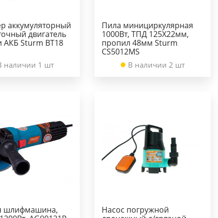
р аккумуляторный
Пила минициркулярная
точный двигатель
1000Вт, ТПД 125Х22мм,
и АКБ Sturm BT18
пропил 48мм Sturm
CS5012MS
В наличии 1 шт
В наличии 2 шт
я шлифмашина,
Насос погружной