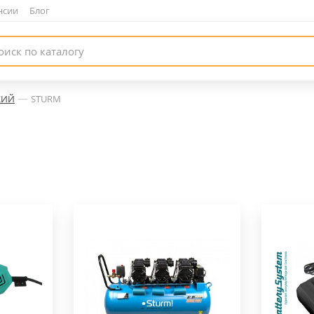
нсии
|
Блог
—
КИЙ
STURM