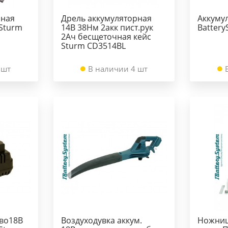
рная
Дрель аккумуляторная
Аккумул
 Sturm
14В 38Нм 2акк пист.рук
Battery
2Ач бесщеточная кейс
Sturm CD3514BL
 шт
В наличии 4 шт
тво18В
Воздуходувка аккум.
Ножниц