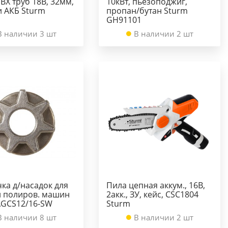
ВХ труб 18В, 32мм,
10кВт, пьезоподжиг,
и АКБ Sturm
пропан/бутан Sturm
GH91101
В наличии 3 шт
В наличии 2 шт
ка д/насадок для
Пила цепная аккум., 16В,
и полиров. машин
2акк., ЗУ, кейс, CSC1804
AGCS12/16-SW
Sturm
В наличии 8 шт
В наличии 2 шт