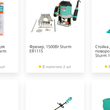
для
Фрезер, 1500Вт Sturm
Стойка 
turm
ER1115
поворо
Sturm 1
 шт
В наличии 2 шт