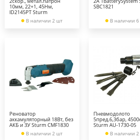
2скор., метал.патрон
2А 1BatterySystem
10мм, 22+1, 45Нм,
SBC1821
ID2145PT Sturm
В наличии 2 шт
В наличии 6
Реноватор
Пневмодолото
аккамуляторный 18Вт, без
5пред.6,3бар, 450
АКБ и ЗУ Sturm CMF1830
Sturm AU-1730-05
В наличии 2 шт
В наличии 2