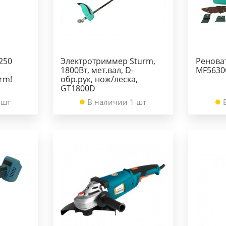
250
Электротриммер Sturm,
Ренова
1800Вт, мет.вал, D-
MF5630
rm!
обр.рук, нож/леска,
GT1800D
 шт
В наличии 1 шт