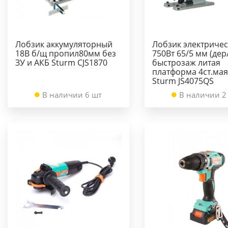
Лобзик аккумуляторный
Лобзик электриче
18В б/щ пропил80мм без
750Вт 65/5 мм (дер
ЗУ и АКБ Sturm CJS1870
быстрозаж литая
платформа 4ст.мая
Sturm JS4075QS
В наличии 6 шт
В наличии 2