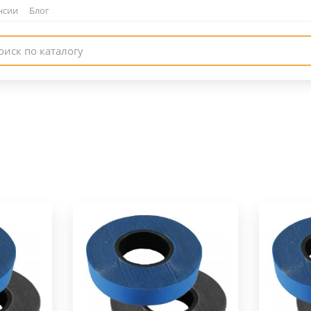
нсии
|
Блог