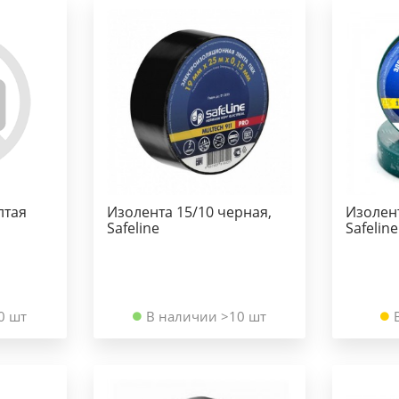
лтая
Изолента 15/10 черная,
Изолент
Safeline
Safeline
0 шт
В наличии >10 шт