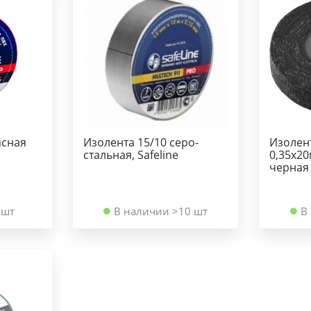
асная
Изолента 15/10 серо-
Изолент
стальная, Safeline
0,35х2
черная
 шт
В наличии >10 шт
В