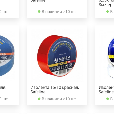
8м.чер
0 шт
В наличии >10 шт
В
яя,
Изолента 15/10 красная,
Изолент
Safeline
Safeline
0 шт
В наличии >10 шт
В