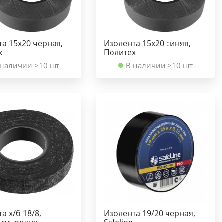
а 15х20 черная,
Изолента 15х20 синяя,
х
Политех
 наличии >10 шт
В наличии >10 шт
а х/б 18/8,
Изолента 19/20 черная,
мм, ролик
Safeline