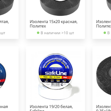
лтая,
Изолента 15х20 красная,
Изолент
Политех
Полите
 шт
В наличии >10 шт
В
рная
Изолента 19/20 белая,
Изолент
Safeline
0,35х18