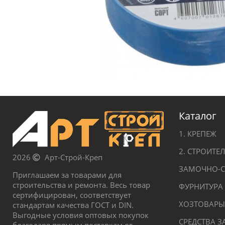
Каталог
1. КРЕПЕЖ
2. СТРОИТ
2026
Арт-Строй-Креп
ЗАМОЧНО-С
Приглашаем за товарами для
строительства и ремонта. Весь товар
ФУРНИТУРА
сертифицирован, соответствует
ХОЗТОВАРЫ
стандартам качества ГОСТ и DIN.
Выгодные условия оптовых покупок
СРЕДСТВА 
благодаря прямым поставкам от