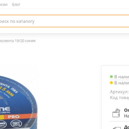
нсии
|
Блог
золента 19/20 синяя
В нал
В нал
Артикул:
Код това
О
На
Д