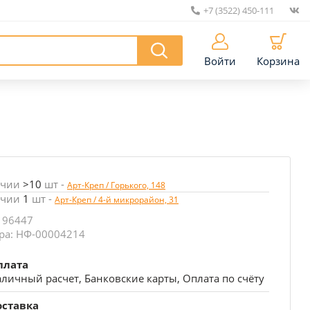
+7 (3522) 450-111
|
Войти
Корзина
ичии
>10
шт
-
Арт-Креп / Горького, 148
ичии
1
шт
-
Арт-Креп / 4-й микрорайон, 31
 96447
ра: НФ-00004214
плата
личный расчет, Банковские карты, Оплата по счёту
оставка