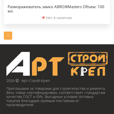
Размораживатель замко ABRO®Masters Объем: 100
мл.
Нет в наличии
1
2026
Арт-Строй-Креп
Приглашаем за товарами для строительства и ремонта.
Весь товар сертифицирован, соответствует стандартам
качества ГОСТ и DIN. Выгодные условия оптовых
покупок благодаря прямым поставкам от
производителя.