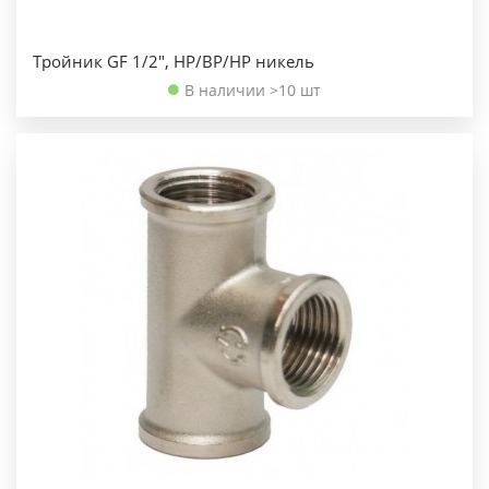
Тройник GF 1/2", НР/ВР/НР никель
В наличии >10 шт