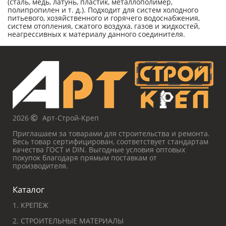
(сталь, медь, латунь, пластик, металлополимер,
полипропилен и т. д.). Подходит для систем холодного
питьевого, хозяйственного и горячего водоснабжения,
систем отопления, сжатого воздуха, газов и жидкостей,
неагрессивных к материалу данного соединителя.
2026
Арт-Строй-Креп
Приглашаем за товарами для строительства и ремонта.
Весь товар сертифицирован, соответствует стандартам
качества ГОСТ и DIN. Выгодные условия оптовых
покупок благодаря прямым поставкам от
производителя.
Каталог
1. КРЕПЕЖ
2. СТРОИТЕЛЬНЫЕ МАТЕРИАЛЫ