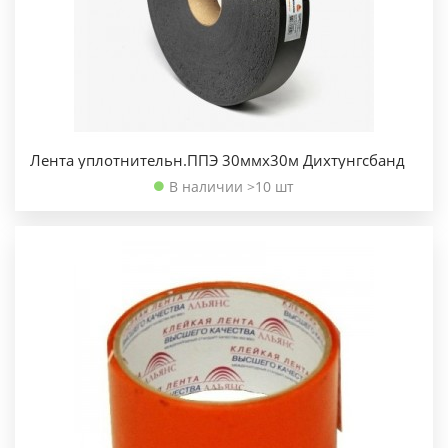
Лента уплотнительн.ППЭ 30ммх30м Дихтунгсбанд
В наличии >10 шт