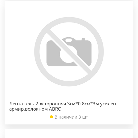
Лента-гель 2-хсторонняя 3см*0.8см*3м усилен.
армир.волокном ABRO
В наличии 3 шт