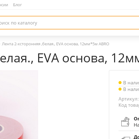
нсии
|
Блог
—
Лента 2-хсторонняя ,белая., EVA основа, 12мм*5м ABRO
белая., EVA основа, 12
В нал
В нал
Артикул:
Код това
О
На
Д