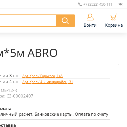
+7 (3522) 450-111
|
Войти
Корзина
мм*5м ABRO
ичии
3
шт
-
Арт-Креп / Горького, 148
ичии
4
шт
-
Арт-Креп / 4-й микрорайон, 31
 OE-12-R
ра: СЗ-00002407
плата
личный расчет, Банковские карты, Оплата по счёту
оставка