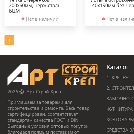
200х60мм, нерж.сталь
140х190мм без че
БЦМ
Нет в наличии
Нет в нали
1
Каталог
1. КРЕПЕЖ
2. СТРОИТ
2026
Арт-Строй-Креп
ЗАМОЧНО-С
Приглашаем за товарами для
строительства и ремонта. Весь товар
ФУРНИТУРА
сертифицирован, соответствует
ХОЗТОВАРЫ
стандартам качества ГОСТ и DIN.
Выгодные условия оптовых покупок
СРЕДСТВА 
благодаря прямым поставкам от