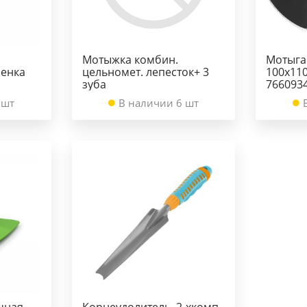
Мотыжка комбин.
Мотыга 
ренка
цельномет. лепесток+ 3
100х11
зуба
766093
 шт
В наличии 6 шт
чная
Корнеудолитель, 2-хкомп.