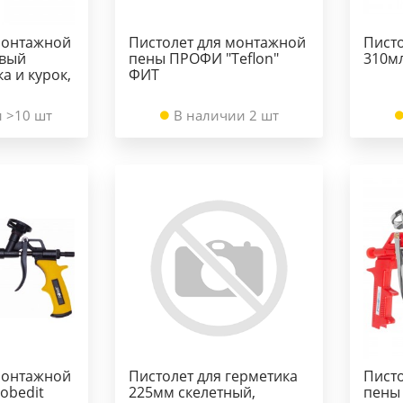
монтажной
Пистолет для монтажной
Писто
овый
пены ПРОФИ "Teflon"
310мл
ка и курок,
ФИТ
 >10 шт
В наличии 2 шт
монтажной
Пистолет для герметика
Пист
Pobedit
225мм скелетный,
пены 