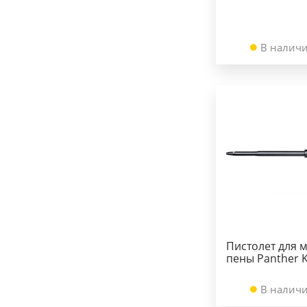
В наличи
Пистолет для 
пены Panther K
В наличи