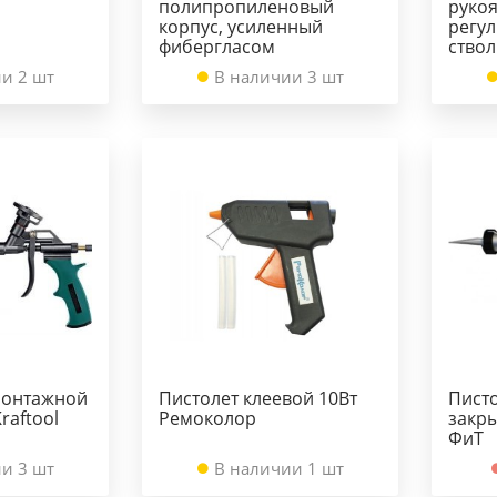
полипропиленовый
рукоя
корпус, усиленный
регул
фибергласом
ствол
и 2 шт
В наличии 3 шт
монтажной
Пистолет клеевой 10Вт
Писто
raftool
Ремоколор
закр
ФиТ
и 3 шт
В наличии 1 шт