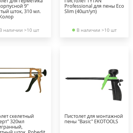
лет для герметика
Пистолет TYTAN
орпусной 9"
Professional для пены Eco
тый шток, 310 мл.
Slim (40шт/уп)
Колор
В наличии >10 шт
В наличии >10 шт
лет скелетный
Пистолет для монтажной
ерт" 320мл
пены "Basic" EKOTOOLS
игранный,
тный шток, Pobedit