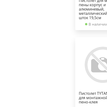
Пистолет для 
пены корпус и
алюминевый,
металлический
шток 19,5см
В наличии
Пистолет TYT
для монтажной
пено-клея