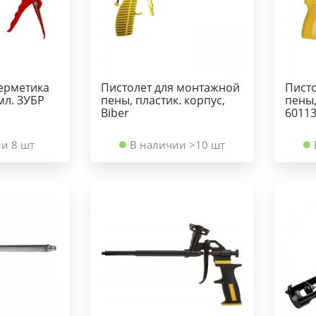
герметика
Пистолет для монтажной
Пист
мл. ЗУБР
пены, пластик. корпус,
пены,
Biber
6011
и 8 шт
В наличии >10 шт