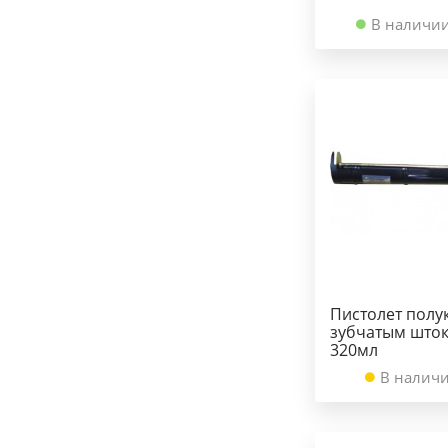
В наличии
Пистолет полук
зубчатым шток
320мл
В наличи