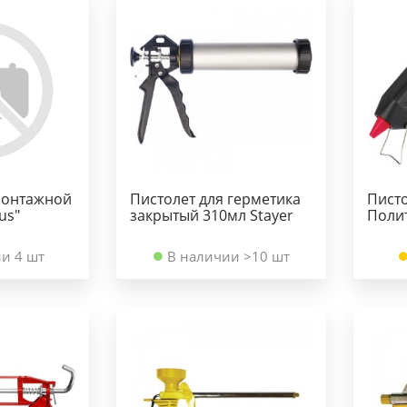
монтажной
Пистолет для герметика
Писто
us"
закрытый 310мл Stayer
Поли
и 4 шт
В наличии >10 шт