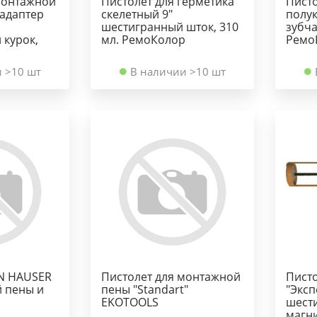
монтажной
Пистолет для герметика
Писто
 адаптер
скелетный 9"
полук
шестигранный шток, 310
зубча
 курок,
мл. РемоКолор
Ремо
 >10 шт
В наличии >10 шт
AN HAUSER
Пистолет для монтажной
Писто
 пены и
пены "Standart"
"Эксп
EKOTOOLS
шест
магни