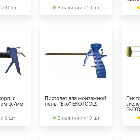
 >10 шт
В наличии >10 шт
орп. с
Пистолет для монтажной
Писто
ом ф.7мм,
пены "Eko" EKOTOOLS
скел
EKOT
и 8 шт
В наличии >10 шт