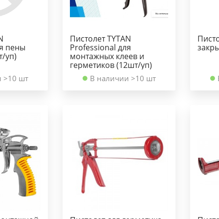
N
Пистолет TYTAN
Писто
ля пены
Professional для
закры
т/уп)
монтажных клеев и
герметиков (12шт/уп)
 >10 шт
В наличии >10 шт