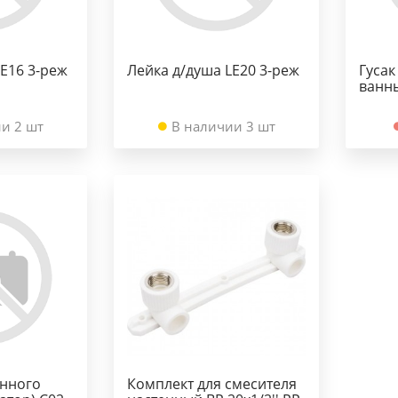
LE16 3-реж
Лейка д/душа LE20 3-реж
Гусак
ванн
и 2 шт
В наличии 3 шт
онного
Комплект для смесителя