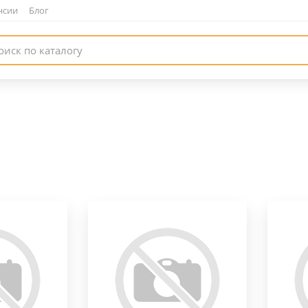
нсии
|
Блог