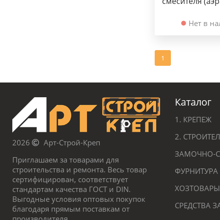
смесителя (аэр
Нет в н
1
Каталог
1. КРЕПЕЖ
2. СТРОИТ
2026
Арт-Строй-Креп
ЗАМОЧНО-С
Приглашаем за товарами для
строительства и ремонта. Весь товар
ФУРНИТУРА
сертифицирован, соответствует
ХОЗТОВАРЫ
стандартам качества ГОСТ и DIN.
Выгодные условия оптовых покупок
СРЕДСТВА 
благодаря прямым поставкам от
производителя.