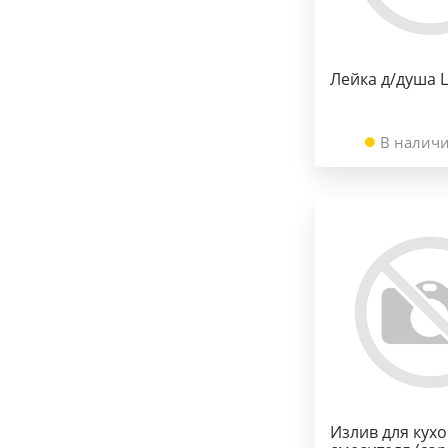
Лейка д/душа 
В наличи
Излив для кух