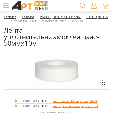
—
—
—
Главная
Каталог
РАСХОДНЫЕ МАТЕРИАЛЫ
СКОТЧ,ЛЕНТА
—
Лента уплотнительн.самоклеящаяся 50ммх10м
Лента
уплотнительн.самоклеящаяся
50ммх10м
В наличии
>10
шт
-
Арт-Строй / Макаренко, 16Б/4
В наличии
>10
шт
-
Арт-Креп / 4-й микрорайон, 31
Артикул: 40902-50