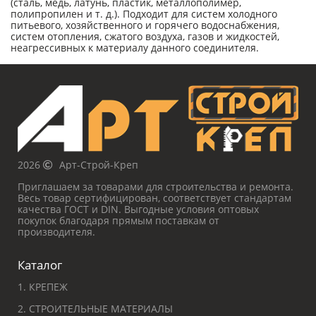
(сталь, медь, латунь, пластик, металлополимер,
полипропилен и т. д.). Подходит для систем холодного
питьевого, хозяйственного и горячего водоснабжения,
систем отопления, сжатого воздуха, газов и жидкостей,
неагрессивных к материалу данного соединителя.
2026
Арт-Строй-Креп
Приглашаем за товарами для строительства и ремонта.
Весь товар сертифицирован, соответствует стандартам
качества ГОСТ и DIN. Выгодные условия оптовых
покупок благодаря прямым поставкам от
производителя.
Каталог
1. КРЕПЕЖ
2. СТРОИТЕЛЬНЫЕ МАТЕРИАЛЫ