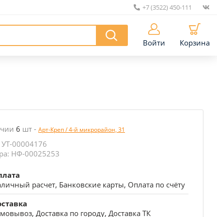
+7 (3522) 450-111
|
Войти
Корзина
ичии
6
шт
-
Арт-Креп / 4-й микрорайон, 31
 УТ-00004176
ра: НФ-00025253
плата
личный расчет, Банковские карты, Оплата по счёту
оставка
мовывоз, Доставка по городу, Доставка ТК