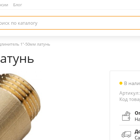
нсии
|
Блог
длинитель 1"-50мм латунь
латунь
В нал
Артикул:
Код това
О
На
Д
Са