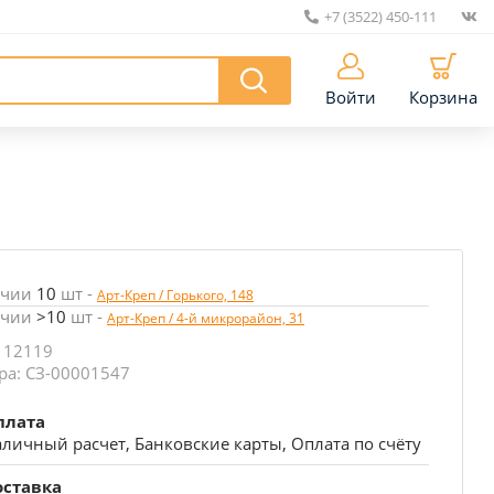
+7 (3522) 450-111
|
Войти
Корзина
ичии
10
шт
-
Арт-Креп / Горького, 148
ичии
>10
шт
-
Арт-Креп / 4-й микрорайон, 31
 12119
ра: СЗ-00001547
плата
личный расчет, Банковские карты, Оплата по счёту
оставка