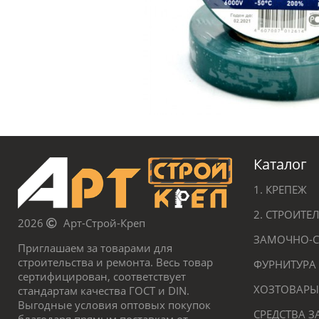
Каталог
1. КРЕПЕЖ
2. СТРОИТ
2026
Арт-Строй-Креп
ЗАМОЧНО-С
Приглашаем за товарами для
строительства и ремонта. Весь товар
ФУРНИТУРА
сертифицирован, соответствует
ХОЗТОВАРЫ
стандартам качества ГОСТ и DIN.
Выгодные условия оптовых покупок
СРЕДСТВА 
благодаря прямым поставкам от