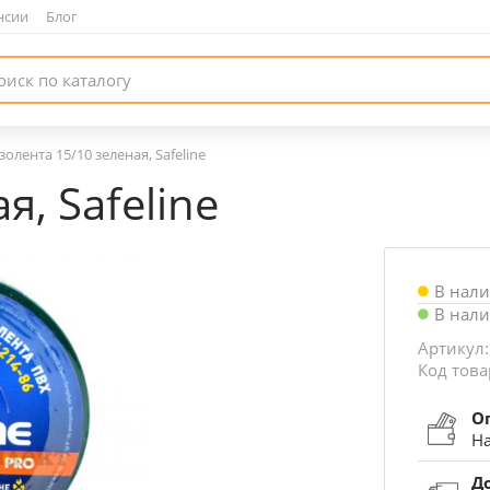
нсии
|
Блог
золента 15/10 зеленая, Safeline
я, Safeline
В нал
В нал
Артикул:
Код това
О
На
Д