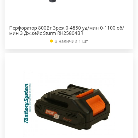
Перфоратор 800Вт 3реж 0-4850 уд/мин 0-1100 об/
мин 3 Дж.кейс Sturm RH25804BR
В наличии 1 шт