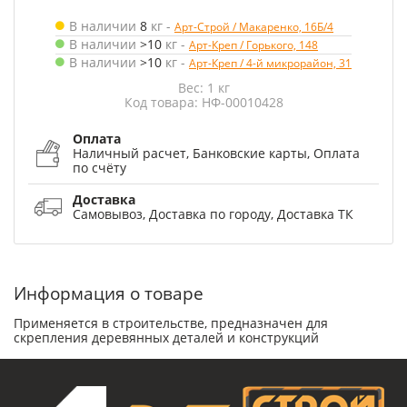
В наличии
8
кг
-
Арт-Строй / Макаренко, 16Б/4
В наличии
>10
кг
-
Арт-Креп / Горького, 148
В наличии
>10
кг
-
Арт-Креп / 4-й микрорайон, 31
Вес: 1 кг
Код товара: НФ-00010428
Оплата
Наличный расчет, Банковские карты, Оплата
по счёту
Доставка
Самовывоз, Доставка по городу, Доставка ТК
Информация о товаре
Применяется в строительстве, предназначен для
скрепления деревянных деталей и конструкций