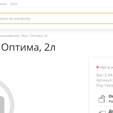
нсии
|
Блог
ыскиватель "Жук" Оптима, 2л
 Оптима, 2л
Нет в 
Вес: 0.44
Артикул:
Код това
О
На
Д