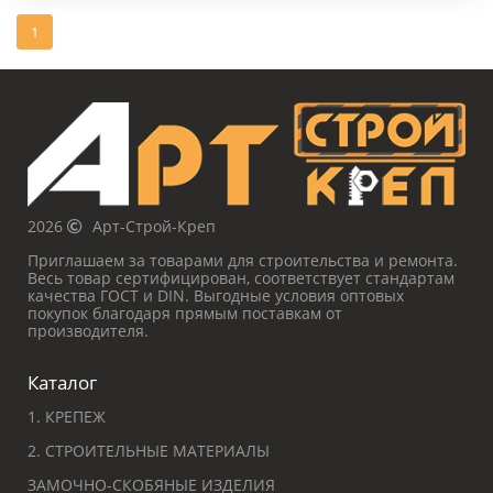
1
2026
Арт-Строй-Креп
Приглашаем за товарами для строительства и ремонта.
Весь товар сертифицирован, соответствует стандартам
качества ГОСТ и DIN. Выгодные условия оптовых
покупок благодаря прямым поставкам от
производителя.
Каталог
1. КРЕПЕЖ
2. СТРОИТЕЛЬНЫЕ МАТЕРИАЛЫ
ЗАМОЧНО-СКОБЯНЫЕ ИЗДЕЛИЯ