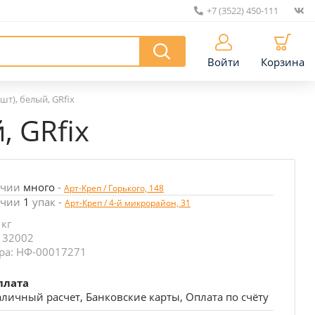
+7 (3522) 450-111
|
Войти
Корзина
т), белый, GRfix
, GRfix
ичии
много
-
Арт-Креп / Горького, 148
ичии
1
упак
-
Арт-Креп / 4-й микрорайон, 31
 кг
 32002
ра: НФ-00017271
плата
личный расчет, Банковские карты, Оплата по счёту