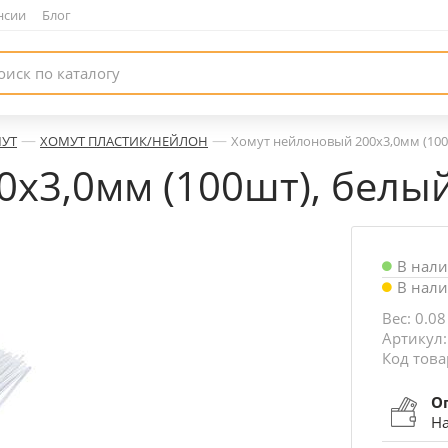
нсии
|
Блог
—
—
УТ
ХОМУТ ПЛАСТИК/НЕЙЛОН
Хомут нейлоновый 200х3,0мм (100ш
х3,0мм (100шт), белый
В нал
В нал
Вес: 0.08
Артикул:
Код това
О
На