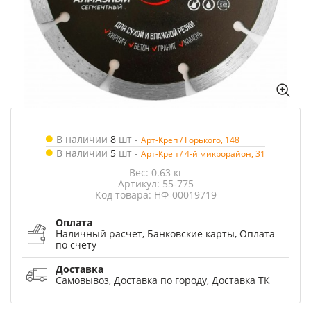
В наличии
8
шт
-
Арт-Креп / Горького, 148
В наличии
5
шт
-
Арт-Креп / 4-й микрорайон, 31
Вес: 0.63 кг
Артикул: 55-775
Код товара: НФ-00019719
Оплата
Наличный расчет, Банковские карты, Оплата
по счёту
Доставка
Самовывоз, Доставка по городу, Доставка ТК