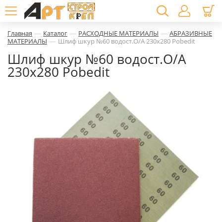
—
—
—
Главная
Каталог
РАСХОДНЫЕ МАТЕРИАЛЫ
АБРАЗИВНЫЕ
—
МАТЕРИАЛЫ
Шлиф шкур №60 водост.О/А 230х280 Pobedit
Шлиф шкур №60 водост.О/А
230х280 Pobedit