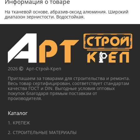
Информация о товаре
На тканевой основе, абразив-оксид алюминия. Широкий
диапазон зернистости. Водостойкая.
2026
Арт-Строй-Креп
Приглашаем за товарами для строительства и ремонта.
Весь товар сертифицирован, соответствует стандартам
качества ГОСТ и DIN. Выгодные условия оптовых
покупок благодаря прямым поставкам от
производителя.
Каталог
1. КРЕПЕЖ
2. СТРОИТЕЛЬНЫЕ МАТЕРИАЛЫ