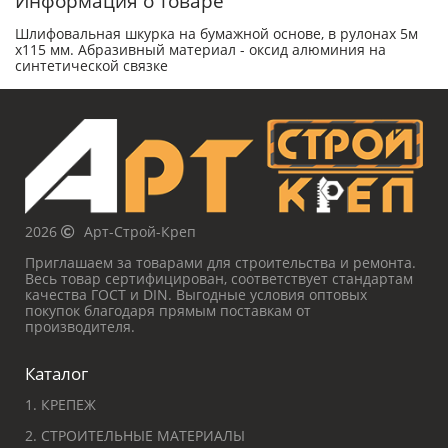
Информация о товаре
Шлифовальная шкурка на бумажной основе, в рулонах 5м
х115 мм. Абразивный материал - оксид алюминия на
синтетической связке
2026
Арт-Строй-Креп
Приглашаем за товарами для строительства и ремонта.
Весь товар сертифицирован, соответствует стандартам
качества ГОСТ и DIN. Выгодные условия оптовых
покупок благодаря прямым поставкам от
производителя.
Каталог
1. КРЕПЕЖ
2. СТРОИТЕЛЬНЫЕ МАТЕРИАЛЫ