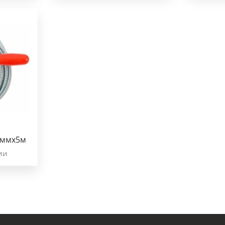
0ммх5м
ии