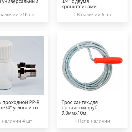
й универсальный
3/4" с двумя
кронштейнами
наличии >10 шт
В наличии 6 шт
ь проходной PP-R
Трос сантех.для
х3/4" угловой со
прочистки труб
9,0ммх10м
В наличии 4 шт
Нет в наличии