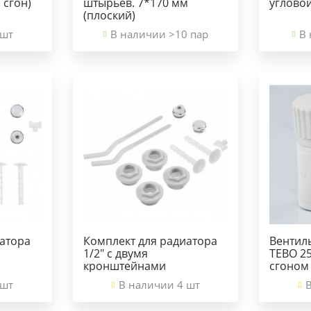
 сгон)
штырьев. 7*170 мм
углово
(плоский)
 шт
В наличии >10 пар
В 
атора
Комплект для радиатора
Вентил
1/2" с двумя
TEBO 25
кронштейнами
сгоном
 шт
В наличии 4 шт