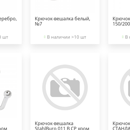
еребро,
Крючок-вешалка белый,
Крючок
№7
150/20
0 шт
В наличии >10 шт
В 
Крючок-вешалка
Крючок
ром
StahlBuro 011 В СР хром
СТАНДА