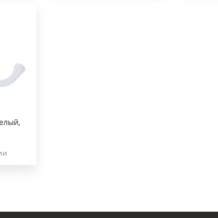
елый,
ии