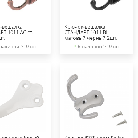
-вешалка
Крючок-вешалка
Т 1011 AС ст.
СТАНДАРТ 1011 BL
шт.
матовый черный 2шт.
наличии >10 шт
В наличии >10 шт
-вешалка белый
Крючок 827В хром Soller