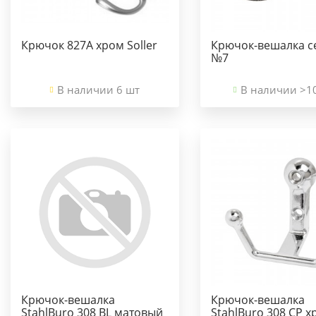
Крючок 827А хром Soller
Крючок-вешалка с
№7
В наличии 6 шт
В наличии >1
Крючок-вешалка
Крючок-вешалка
StahlBuro 308 BL матовый
StahlBuro 308 СР х