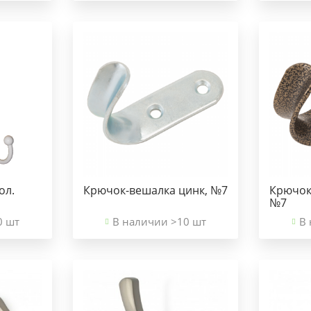
ол.
Крючок-вешалка цинк, №7
Крючок
№7
0 шт
В наличии >10 шт
В 