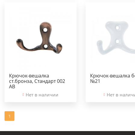
Крючок-вешалка
Крючок-вешалка б
ст.бронза, Стандарт 002
№21
АВ
Нет в наличии
Нет в налич
1