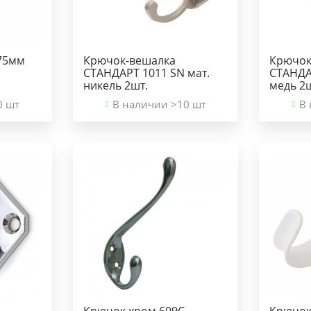
75мм
Крючок-вешалка
Крючок
СТАНДАРТ 1011 SN мат.
СТАНДАР
никель 2шт.
медь 2
0 шт
В наличии >10 шт
В 
Крючок хром 609С
Крючок