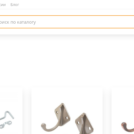
сии
|
Блог