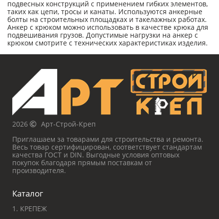
подвесных конструкций с применением гибких элементов,
таких как цепи, тросы и канаты. Используются анкерные
болты на строительных площадках и такелажных работах.
Анкер с крюком можно использовать в качестве крюка для
подвешивания грузов. Допустимые нагрузки на анкер с
крюком смотрите с технических характеристиках изделия.
2026
Арт-Строй-Креп
Приглашаем за товарами для строительства и ремонта.
Весь товар сертифицирован, соответствует стандартам
качества ГОСТ и DIN. Выгодные условия оптовых
покупок благодаря прямым поставкам от
производителя.
Каталог
1. КРЕПЕЖ